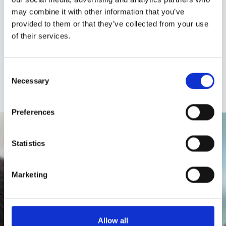
perspectief — en waarom 2010-
may combine it with other information that you’ve
tools het werk van 2026 niet meer
provided to them or that they’ve collected from your use
of their services.
aankunnen.
BEKIJK DE MASTERCLASS
Consent
Necessary
Selection
Preferences
Statistics
Marketing
Allow all