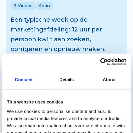
3
Videos
4min
Een typische week op de
marketingafdeling: 12 uur per
persoon kwijt aan zoeken,
corrigeren en opnieuw maken.
BEKIJK DE MASTERCLASS
Consent
Details
About
Waarom 2010-tools 2026-
werk niet aankunnen
This website uses cookies
We use cookies to personalise content and ads, to
1
Videos
5 min
provide social media features and to analyse our traffic.
We also share information about your use of our site with
16 jaar marketingproductie in
our social media, advertising and analytics partners who