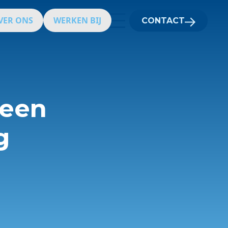
VER ONS
WERKEN BIJ
CONTACT
 een
g