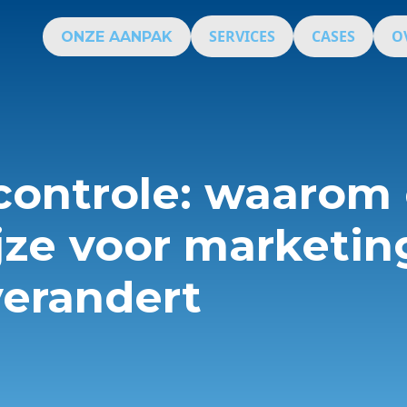
SERVICES
CASES
O
ONZE AANPAK
controle: waarom
jze voor marketin
verandert