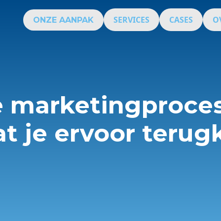
SERVICES
CASES
O
ONZE AANPAK
e marketingproce
t je ervoor terugk